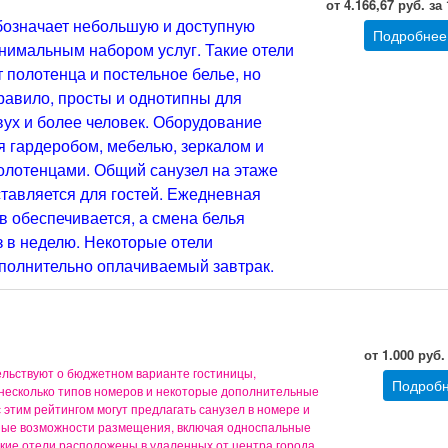
от 4.166,67 руб. за
бозначает небольшую и доступную
Подробнее
инимальным набором услуг. Такие отели
 полотенца и постельное белье, но
правило, просты и однотипны для
ух и более человек. Оборудование
я гардеробом, мебелью, зеркалом и
олотенцами. Общий санузел на этаже
тавляется для гостей. Ежедневная
в обеспечивается, а смена белья
з в неделю. Некоторые отели
полнительно оплачиваемый завтрак.
от 1.000 руб.
ельствуют о бюджетном варианте гостиницы,
Подроб
есколько типов номеров и некоторые дополнительные
с этим рейтингом могут предлагать санузел в номере и
ные возможности размещения, включая односпальные
акие отели расположены в удаленных от центра города