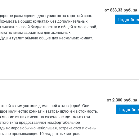
от 833,33 руб. за
орогое размещение для туристов на короткий срок.
Подробне
йко-места в общих комнатах без дополнительных
отличаются своей бюджетностью и общей атмосферой,
влекательным вариантом для экономных
 Душ и туалет обычно общие для нескольких комнат.
от 2.300 руб. за
телей своим уютом и домашней атмосферой. Они
Подробне
ое количество комнат и завтрак включен в стоимость.
о многие из них имеют на своем фасаде только три
 этого типа предоставляют комфортабельное
дь номеров обычно небольшая, встречаются и очень
ты, не превышающие 10 квадратных метров.