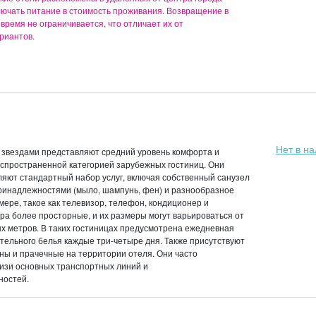
лючать питание в стоимость проживания. Возвращение в
 время не ограничивается, что отличает их от
риантов.
Нет в н
 звездами представляют средний уровень комфорта и
спространенной категорией зарубежных гостиниц. Они
яют стандартный набор услуг, включая собственный санузел
ринадлежностями (мыло, шампунь, фен) и разнообразное
мере, такое как телевизор, телефон, кондиционер и
ра более просторные, и их размеры могут варьироваться от
ых метров. В таких гостиницах предусмотрена ежедневная
стельного белья каждые три-четыре дня. Также присутствуют
ны и прачечные на территории отеля. Они часто
изи основных транспортных линий и
ностей.