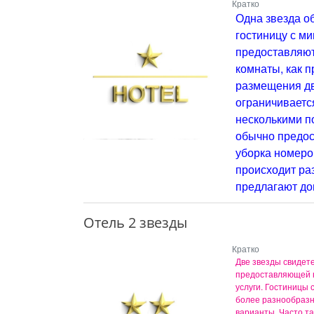
Кратко
Одна звезда о
гостиницу с м
предоставляют
комнаты, как 
размещения дв
ограничиваетс
несколькими п
обычно предос
уборка номеро
происходит ра
предлагают до
Отель 2 звезды
Кратко
Две звезды свидет
предоставляющей н
услуги. Гостиницы 
более разнообраз
варианты. Часто т