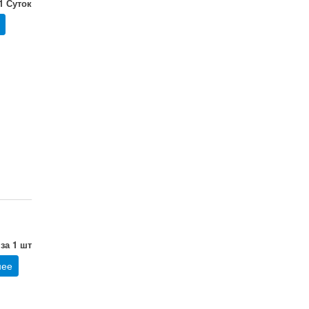
 1 Суток
 за 1 шт
нее