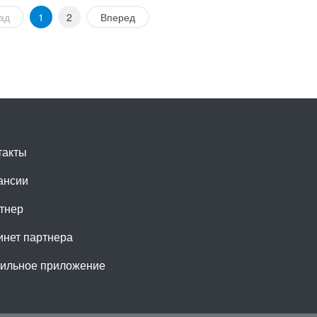
ад
1
2
Вперед
такты
ансии
тнер
инет партнера
ильное приложение