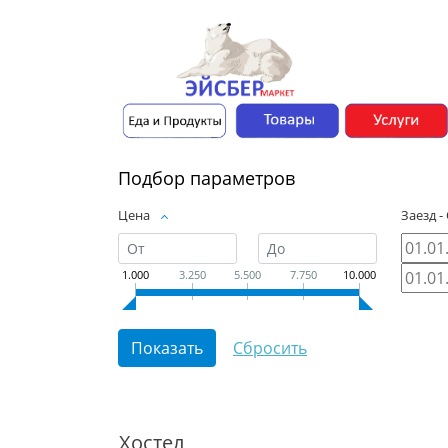
Подбор параметров
Цена
Заезд -
1.000
3.250
5.500
7.750
10.000
Хостел