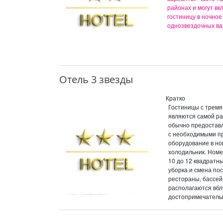
районах и могут вк
гостиницу в ночное
однозвездочных ва
Отель 3 звезды
Кратко
Гостиницы с тремя
являются самой ра
обычно предоставл
с необходимыми п
оборудование в но
холодильник. Номе
10 до 12 квадратн
уборка и смена по
рестораны, бассей
располагаются вбл
достопримечатель