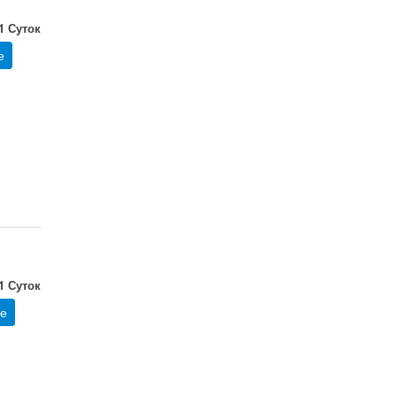
 1 Суток
е
 1 Суток
е