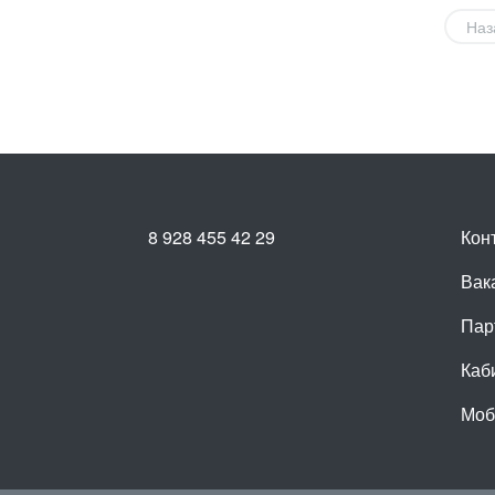
Наз
8 928 455 42 29
Кон
Вак
Пар
Каб
Моб