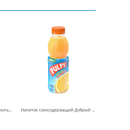
Нектар Добрый Апельсин с мякотью 2 л
Напиток сокосодержащий Добрый Pulpy апельсин с мякотью 450 мл