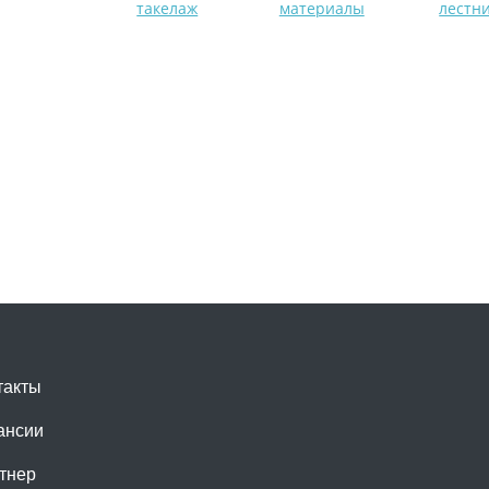
такелаж
материалы
лестн
такты
ансии
тнер