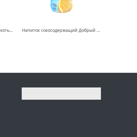
Нектар Добрый Апельсин с мякотью 2 л
Напиток сокосодержащий Добрый Pulpy апельсин с мякотью 450 мл