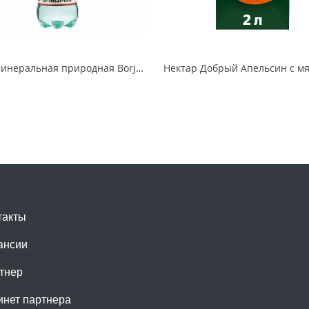
Вода минеральная природная Borjomi газированная 0,5 л
такты
ансии
тнер
инет партнера