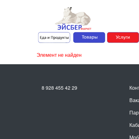
Элемент не найден
8 928 455 42 29
Кон
Вак
Пар
Каб
Моб