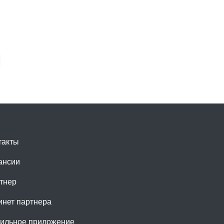
такты
ансии
тнер
инет партнера
ильное приложение