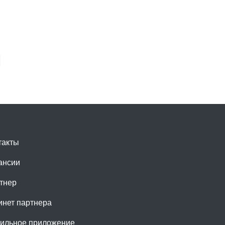
такты
ансии
тнер
инет партнера
ильное приложение