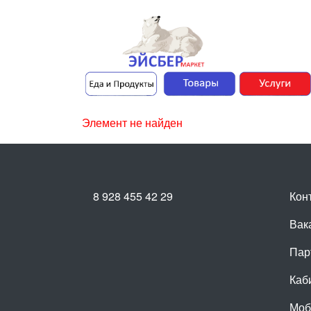
Элемент не найден
8 928 455 42 29
Кон
Вак
Пар
Каб
Моб