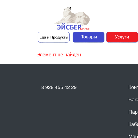
Элемент не найден
8 928 455 42 29
Кон
Вак
Пар
Каб
Моб