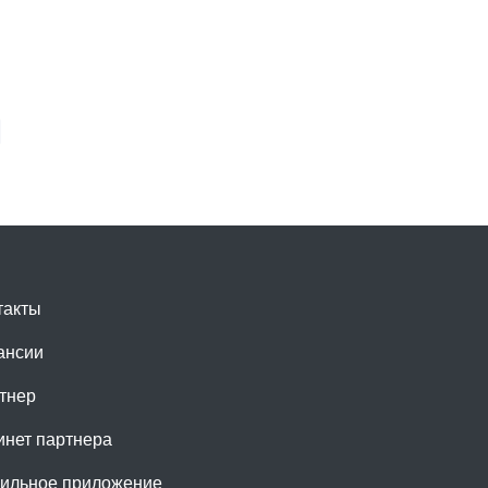
такты
ансии
тнер
инет партнера
ильное приложение