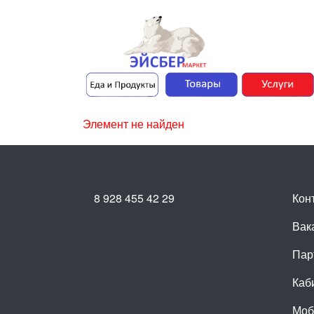
Элемент не найден
8 928 455 42 29
Кон
Вак
Пар
Каб
Моб