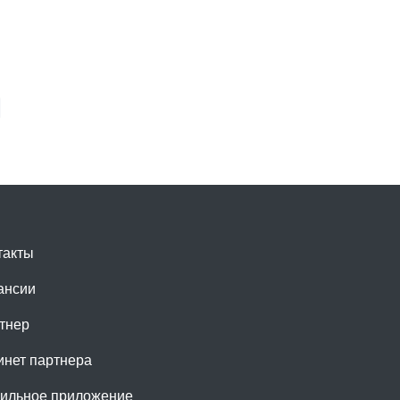
такты
ансии
тнер
инет партнера
ильное приложение