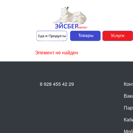
Элемент не найден
8 928 455 42 29
Кон
Вак
Пар
Каб
Моб