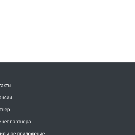
такты
ансии
тнер
инет партнера
ильное приложение