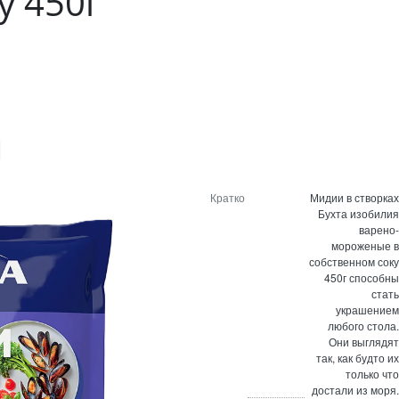
у 450г
Кратко
Мидии в створках
Бухта изобилия
варено-
мороженые в
собственном соку
450г способны
стать
украшением
любого стола.
Они выглядят
так, как будто их
только что
достали из моря.