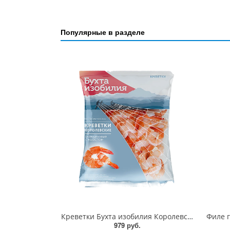
Популярные в разделе
Креветки Бухта изобилия Королевские очищенные с хвостом калибр варено-мороженные 50/60 10*500г
979 руб.