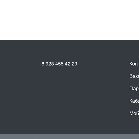
8 928 455 42 29
Кон
Вак
Пар
Каб
Моб