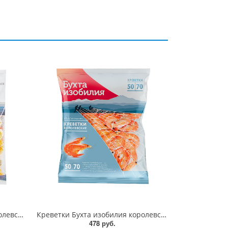
Креветки Бухта изобилия Королевские очищенные варено-мороженые 300г
Креветки Бухта изобилия королевские варено-мороженые неразделанные 50/70 400г
478 руб.