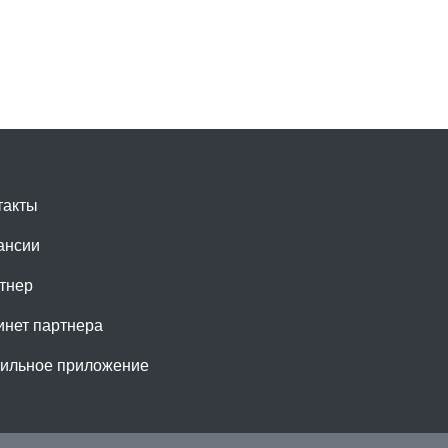
такты
ансии
тнер
инет партнера
ильное приложение