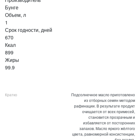
Бунге
Объем, л
1
Срок годности, дней
670
Ккал
899
Жиры
99.9
Кратко
Подсолнечное масло приготовлено
из отборных семян методом
рафинации. В результате продукт
очищается от всех примесей,
становится прозрачным и
избавляется от посторонних
запахов. Масло яркого жёлтого
цвета, равномерной консистенции,
без осадка.