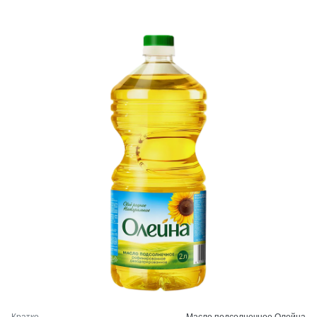
Кратко
Масло подсолнечное Олейна