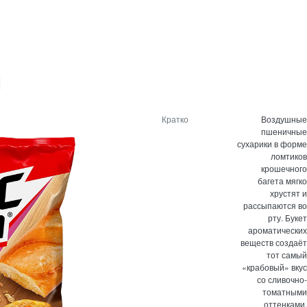
Кратко
Воздушные
пшеничные
сухарики в форме
ломтиков
крошечного
багета мягко
хрустят и
рассыпаются во
рту. Букет
ароматических
веществ создаёт
тот самый
«крабовый» вкус
со сливочно-
томатными
оттенками.