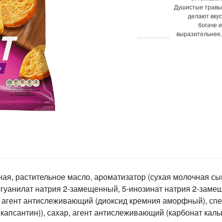
Душистые травы
делают вкус
богаче и
выразительнее.
я, растительное масло, ароматизатор (сухая молочная сыво
-гуанилат натрия 2-замещенный, 5-инозинат натрия 2-заме
 агент антислеживающий (диоксид кремния аморфный), спе
 капсантин)), сахар, агент антислеживающий (карбонат каль