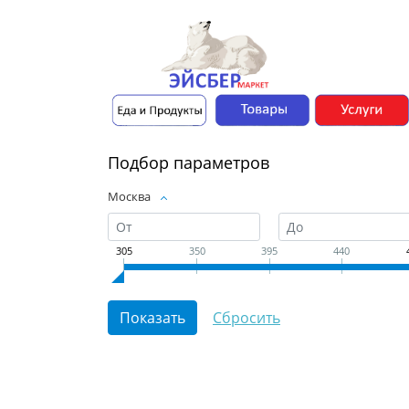
Подбор параметров
Москва
305
350
395
440