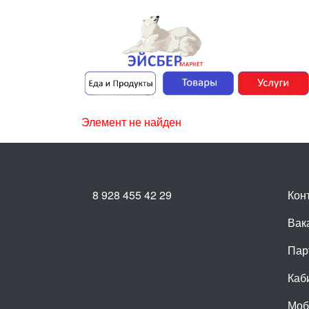
Элемент не найден
8 928 455 42 29
Кон
Вак
Пар
Каб
Моб