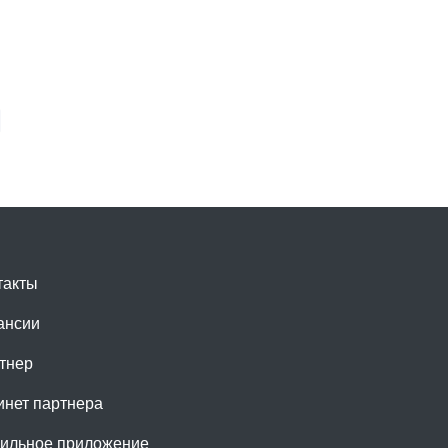
такты
ансии
тнер
инет партнера
ильное приложение