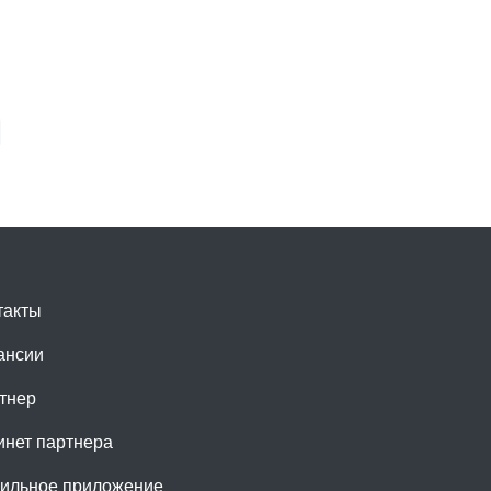
такты
ансии
тнер
инет партнера
ильное приложение