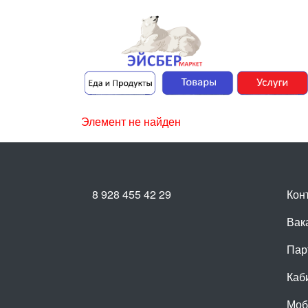
Элемент не найден
8 928 455 42 29
Кон
Вак
Пар
Каб
Моб