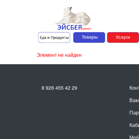
Элемент не найден
8 928 455 42 29
Кон
Вак
Пар
Каб
Моб