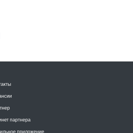
такты
ансии
тнер
инет партнера
ильное приложение