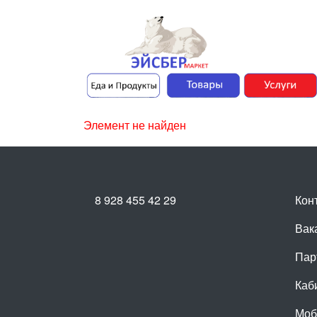
Элемент не найден
8 928 455 42 29
Кон
Вак
Пар
Каб
Моб