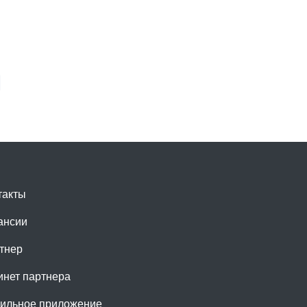
такты
ансии
тнер
инет партнера
ильное приложение