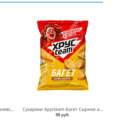
Сухарики Хрусteam Багет Королевский краб 60г
Сухарики Хрусteam Багет Сырное ассорти 60г
59 руб.