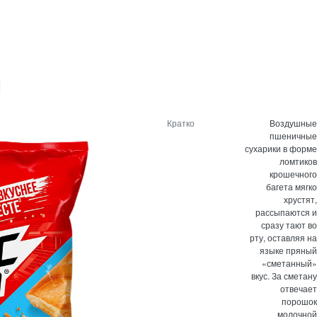
Кратко
Воздушные
пшеничные
сухарики в форме
ломтиков
крошечного
багета мягко
хрустят,
рассыпаются и
сразу тают во
рту, оставляя на
языке пряный
«сметанный»
вкус. За сметану
отвечает
порошок
молочной