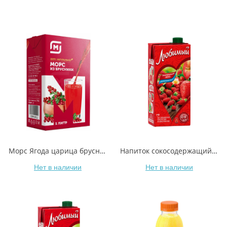
Морс Ягода царица брусника 1 л
Напиток сокосодержащий Любимый Земляничное лето яблоко-черноплодная рябина-клубника-земляника 1,93 л
Нет в наличии
Нет в наличии