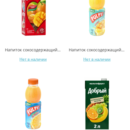
Напиток сокосодержащий Любимый Апельсиновое манго апельсин-манго-мандарин с мякотью 1,93 л
Напиток сокосодержащий Добрый Pulpy ананас-манго с кусочками ананаса 450 мл
Нет в наличии
Нет в наличии