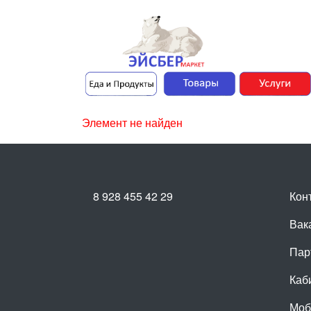
Элемент не найден
8 928 455 42 29
Кон
Вак
Пар
Каб
Моб