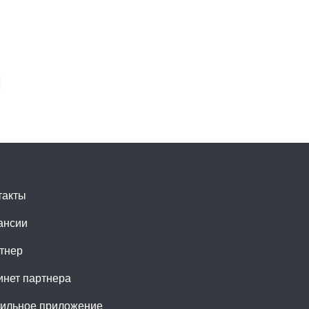
такты
ансии
тнер
инет партнера
ильное приложение