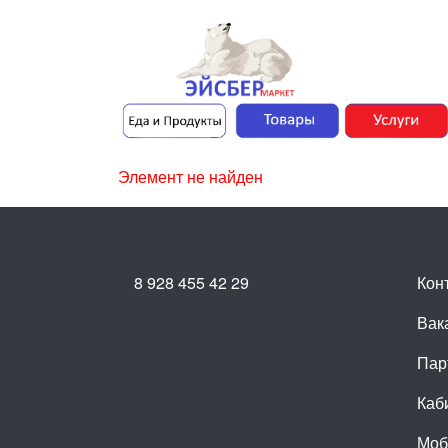
Элемент не найден
8 928 455 42 29
Кон
Вак
Пар
Каб
Моб