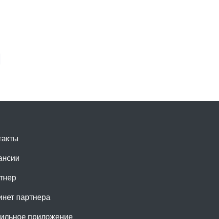
такты
ансии
тнер
инет партнера
ильное приложение