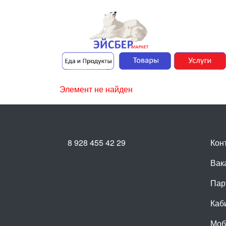
Элемент не найден
8 928 455 42 29
Кон
Вак
Пар
Каб
Моб