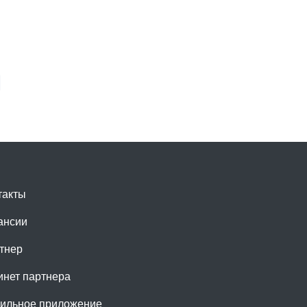
такты
ансии
тнер
инет партнера
ильное приложение