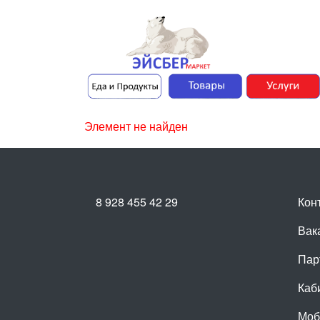
Элемент не найден
8 928 455 42 29
Кон
Вак
Пар
Каб
Моб