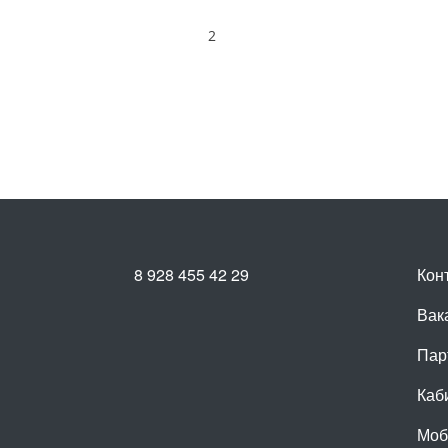
2
8 928 455 42 29
Кон
Вак
Пар
Каб
Моб