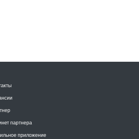
такты
ансии
тнер
инет партнера
ильное приложение