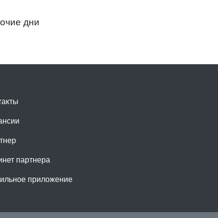
бочие дни
такты
ансии
тнер
инет партнера
ильное приложение