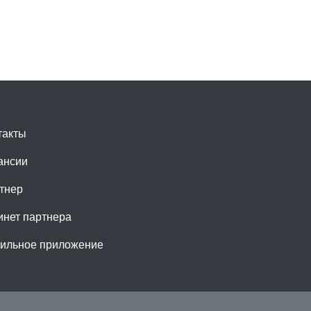
такты
ансии
тнер
инет партнера
ильное приложение