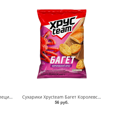
Багет со вкусом Телятина со специями Хрустеам 60г
Сухарики Хрусteam Багет Королевский краб 60г
56 руб.