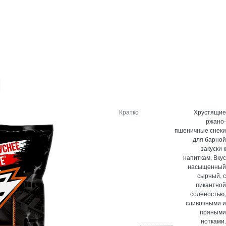
Кратко
Хрустящие
ржано-
пшеничные снеки
для барной
закуски к
напиткам. Вкус
насыщенный
сырный, с
пикантной
солёностью,
сливочными и
пряными
нотками.