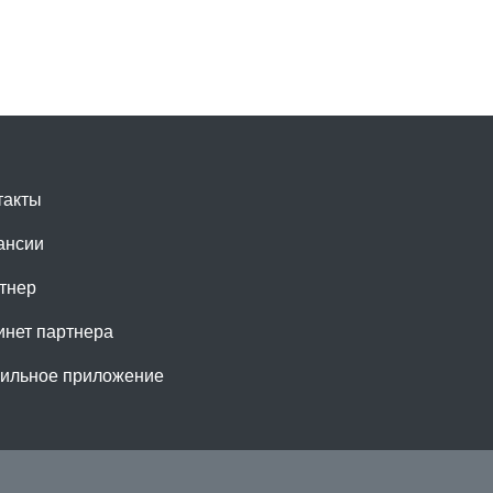
такты
ансии
тнер
инет партнера
ильное приложение