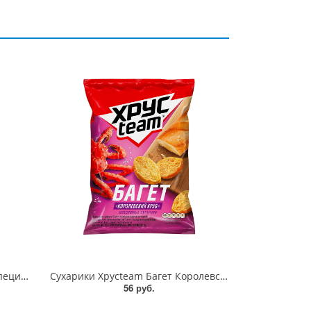
Багет со вкусом Телятина со специями Хрустеам 60г
Сухарики Хрусteam Багет Королевский краб 60г
56 руб.