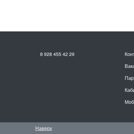
8 928 455 42 29
Кон
Вак
Пар
Каб
Моб
Наверх