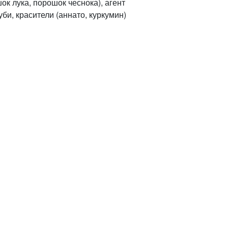
к лука, порошок чеснока), агент
би, красители (аннато, куркумин)