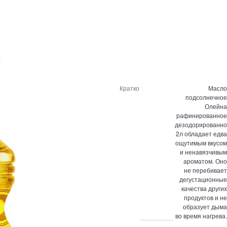
Кратко
Масло
подсолнечное
Олейна
рафинированное
дезодорированн
2л обладает едва
ощутимым вкусом
и ненавязчивым
ароматом. Оно
не перебивает
дегустационные
качества других
продуктов и не
образует дыма
во время нагрева.