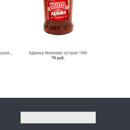
Томатная паста Махеевъ Домашняя 70г
Аджика Махеевъ острая 190г
74 руб.