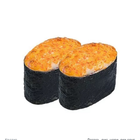
Кратко
Лосось, рис, нори, яки соус