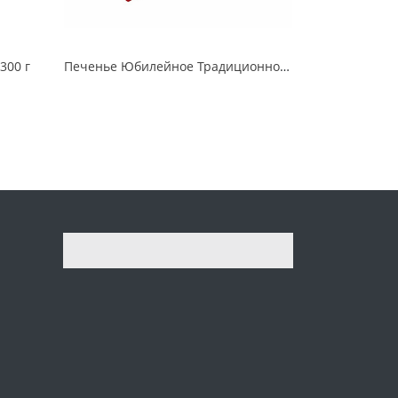
300 г
Печенье Юбилейное Традиционное сахарное витаминизированное 313 г