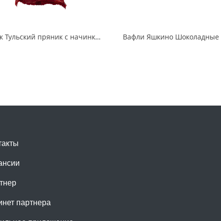
Пряник Тульский пряник с начинкой вареная сгущенка 140 г
Вафли Яшкино Шоколадные 
такты
ансии
тнер
инет партнера