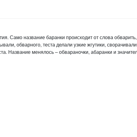
тия. Само название баранки происходит от слова обварить, 
зывали, обварного, теста делали узкие жгутики, сворачивали
еста. Название менялось – обвараночки, абаранки и значите