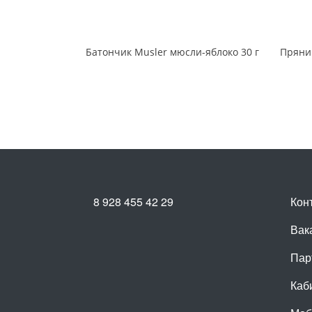
Батончик Musler мюсли-яблоко 30 г
8 928 455 42 29
Кон
Вак
Пар
Каб