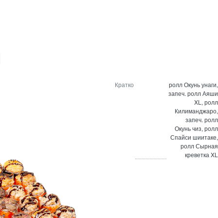
Кратко
ролл Окунь унаги,
запеч. ролл Аяши
XL, ролл
Килиманджаро,
запеч. ролл
Окунь чиз, ролл
Спайси шиитаке,
ролл Сырная
креветка XL