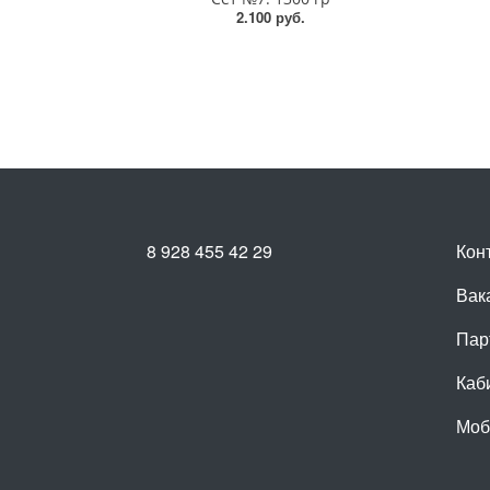
2.100 руб.
8 928 455 42 29
Кон
Вак
Пар
Каб
Моб