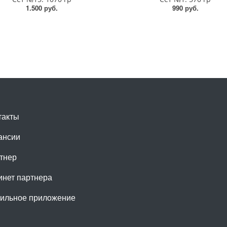
1.500 руб.
990 руб.
такты
ансии
тнер
инет партнера
ильное приложение