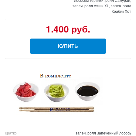
лососем терияки, ролл Самурай,
запеч. ролл Аяши XL, запеч. ролл
Крабик Хот
1.400 руб.
КУПИТЬ
Кратко
запеч. ролл Запеченный лосось