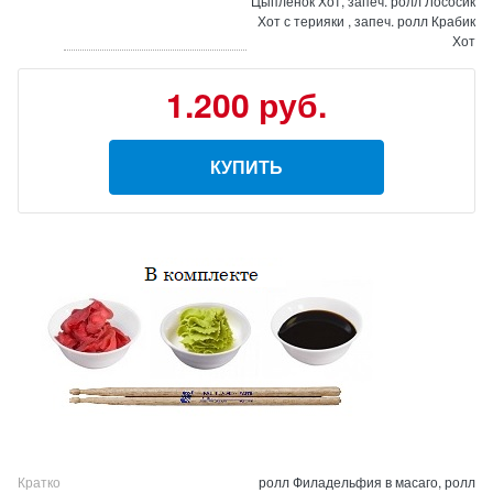
Цыплёнок Хот, запеч. ролл Лососик
Хот с терияки , запеч. ролл Крабик
Хот
1.200 руб.
КУПИТЬ
Кратко
ролл Филадельфия в масаго, ролл