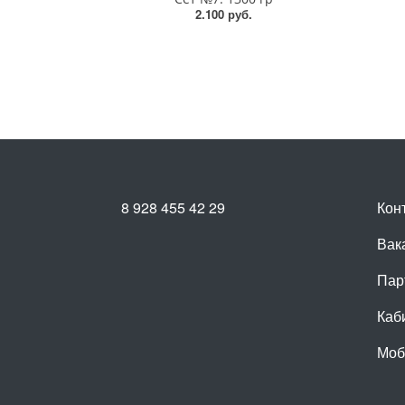
2.100 руб.
8 928 455 42 29
Кон
Вак
Пар
Каб
Моб