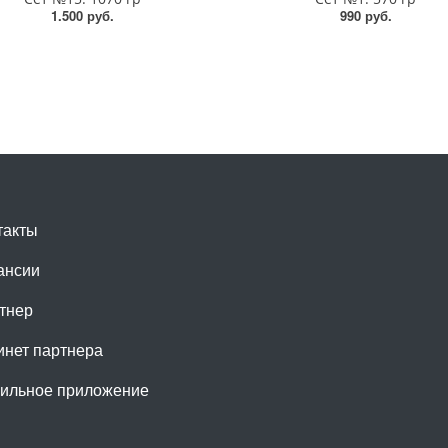
1.500 руб.
990 руб.
такты
ансии
тнер
инет партнера
ильное приложение