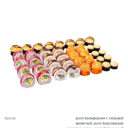
Кратко
ролл Калифорния с тигровой
креветкой, ролл Королевская