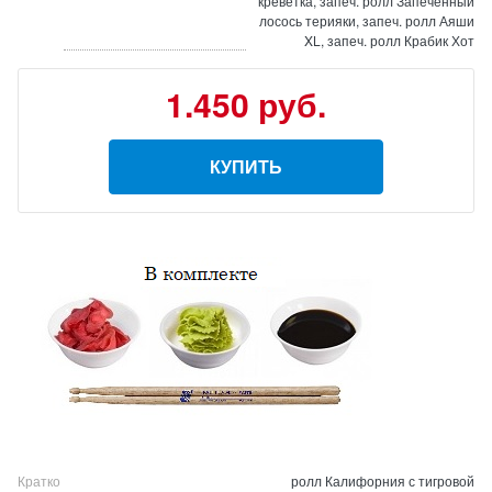
креветка, запеч. ролл Запеченный
лосось терияки, запеч. ролл Аяши
XL, запеч. ролл Крабик Хот
1.450 руб.
КУПИТЬ
Кратко
ролл Калифорния с тигровой