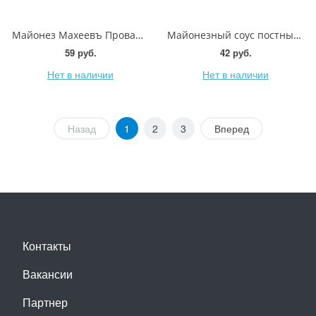
Майонез Махеевъ Провансаль 67% 190мл
Майонезный соус постный с лимонным соком Махеевъ 190г
59 руб.
42 руб.
Нет в наличии
Нет в наличии
Назад
1
2
3
Вперед
Контакты
Вакансии
Партнер