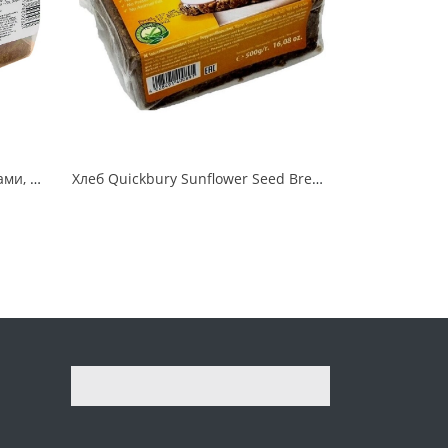
Хлеб мультизлаковый с семенами, Old Town, цельнозерновой бездрожжевой
Хлеб Quickbury Sunflower Seed Bread из ржаной муки грубого помола с семенами подсолнечника