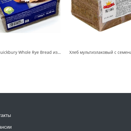
Хлеб Quickbury Whole Rye Bread из ржаной муки грубого помола цельнозернистый
такты
ансии