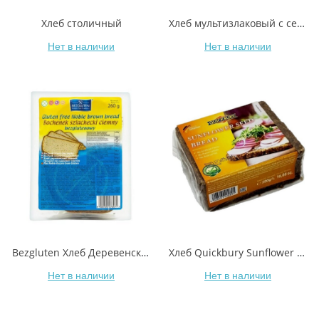
Хлеб столичный
Хлеб мультизлаковый с семенами, Old Town, цельнозерновой бездрожжевой
Нет в наличии
Нет в наличии
Bezgluten Хлеб Деревенский темный без глютена
Хлеб Quickbury Sunflower Seed Bread из ржаной муки грубого помола с семенами подсолнечника
Нет в наличии
Нет в наличии