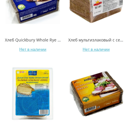
Хлеб Quickbury Whole Rye Bread из ржаной муки грубого помола цельнозернистый
Хлеб мультизлаковый с семенами, Old Town, цельнозерновой бездрожжевой
Нет в наличии
Нет в наличии