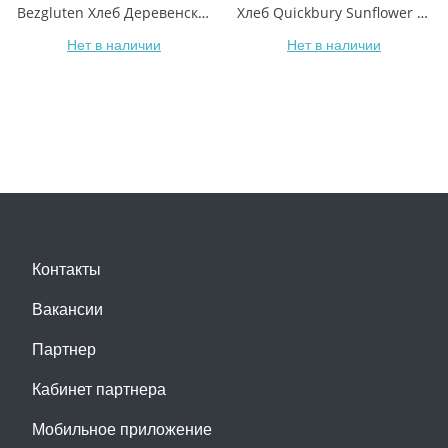
Bezgluten Хлеб Деревенский темный без глютена
Хлеб Quickbury Sunflower Seed Bread из ржаной муки грубого помола с семенами подсолнечника
Нет в наличии
Нет в наличии
Контакты
Вакансии
Партнер
Кабинет партнера
Мобильное приложение