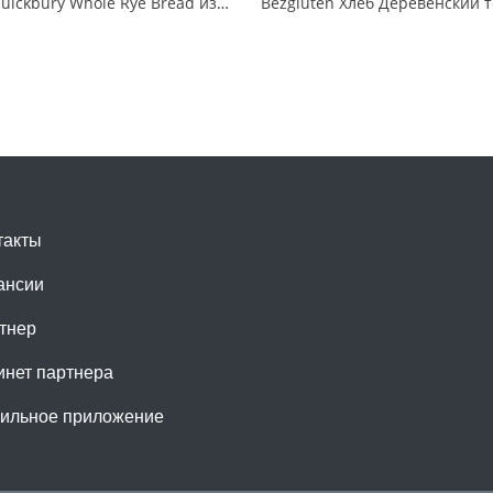
Хлеб Quickbury Whole Rye Bread из ржаной муки грубого помола цельнозернистый
такты
ансии
тнер
инет партнера
ильное приложение