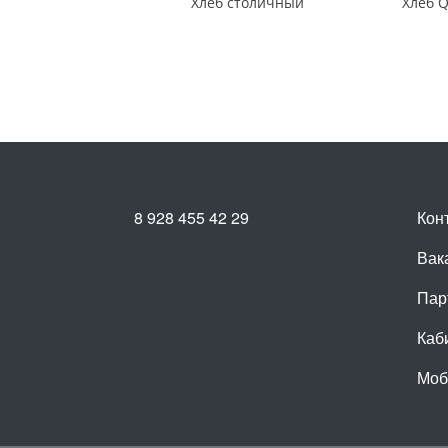
Хлеб столичный
8 928 455 42 29
Кон
Вак
Пар
Каб
Моб