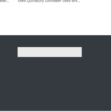
Bezgluten Хлеб Деревенский темный без глютена
Хлеб Quickbury Sunflower Seed Bread из ржаной муки грубого помола с семенами подсолнечника