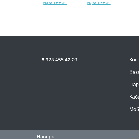
украшения
украшения
8 928 455 42 29
Кон
Вак
Пар
Каб
Моб
Наверх