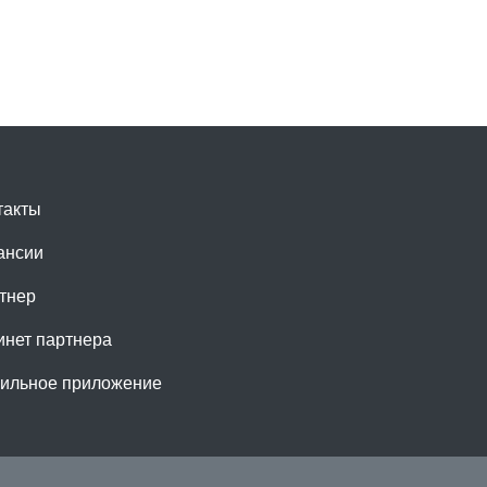
такты
ансии
тнер
инет партнера
ильное приложение