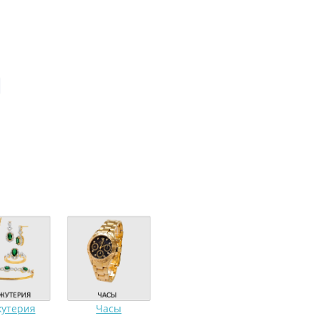
утерия
Часы