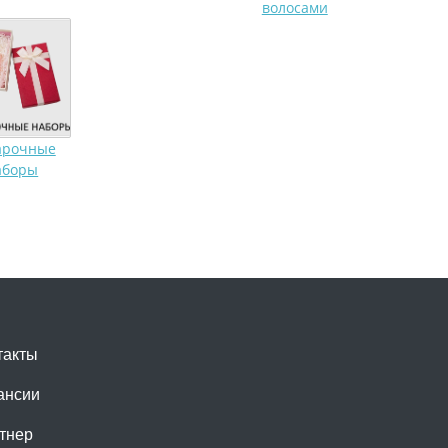
волосами
арочные
аборы
такты
ансии
тнер